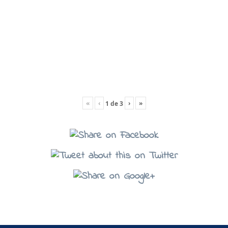
«
‹
›
»
1
de
3